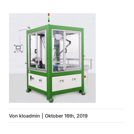
Übersicht
Maschinen
Anlagebau
Leistungen
Referenzen
Von
kloadmin
|
Oktober 16th, 2019
Kontakt