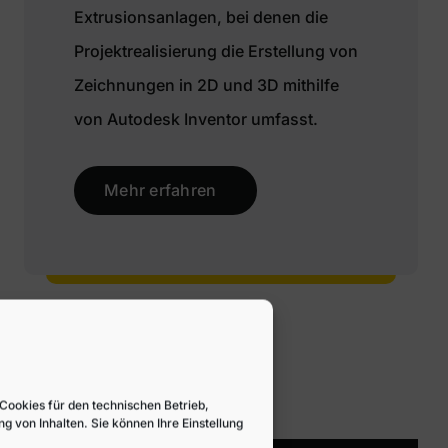
Extrusionsanlagen, bei denen die
Projektrealisierung die Erstellung von
Zeichnungen in 2D und 3D mithilfe
von Autodesk Inventor umfasst.
Mehr erfahren
Kloos System – We bring ideas to life
ookies für den technischen Betrieb,
 von Inhalten. Sie können Ihre Einstellungen