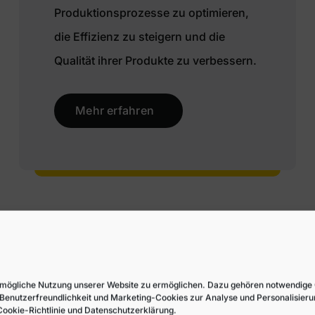
Produktionsprozesse zu optimieren,
die Effizienz zu steigern und die
Qualität ihrer Produkte zu verbessern.
Mehr erfahren
Kloos System – We bring ideas to life
mögliche Nutzung unserer Website zu ermöglichen. Dazu gehören notwendige C
Benutzerfreundlichkeit und Marketing-Cookies zur Analyse und Personalisierung
Cookie-Richtlinie und Datenschutzerklärung.