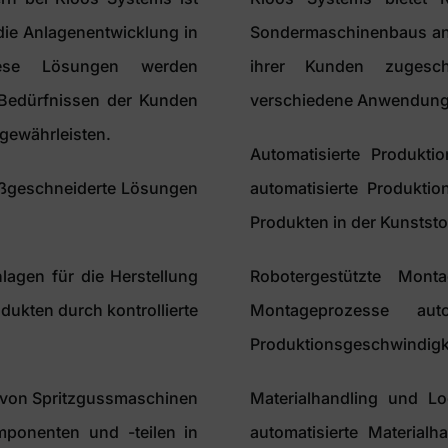
die Anlagenentwicklung in
Sondermaschinenbaus an,
Diese Lösungen werden
ihrer Kunden zugesch
Bedürfnissen der Kunden
verschiedene Anwendunge
 gewährleisten.
Automatisierte Produkti
maßgeschneiderte Lösungen
automatisierte Produktio
Produkten in der Kunstst
lagen für die Herstellung
Robotergestützte Mon
dukten durch kontrollierte
Montageprozesse au
Produktionsgeschwindigke
g von Spritzgussmaschinen
Materialhandling und Lo
mponenten und -teilen in
automatisierte Materialh