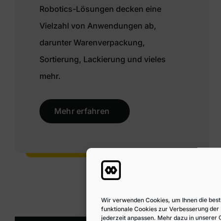
Robotics-Lösungen decken eine
Vielzahl von Anwendungen ab,
darunter Warenverpackung,
Sortierung, Lackierung und vieles
mehr.
Mehr erfahren
Kloos System – We bring ideas to life
Wir verwenden Cookies, um Ihnen die best
funktionale Cookies zur Verbesserung der 
jederzeit anpassen. Mehr dazu in unserer 