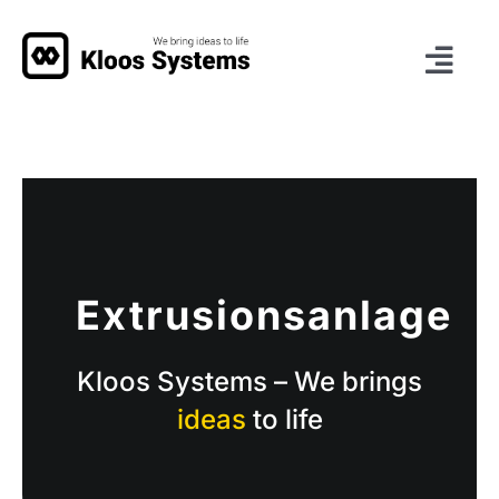
Zum
Inhalt
Togg
springen
Navi
Deutsch
Übersicht
Maschinen
Extrusionsanlage
Anlagebau
Kloos Systems – We brings
ideas
to life
Leistungen
Referenzen