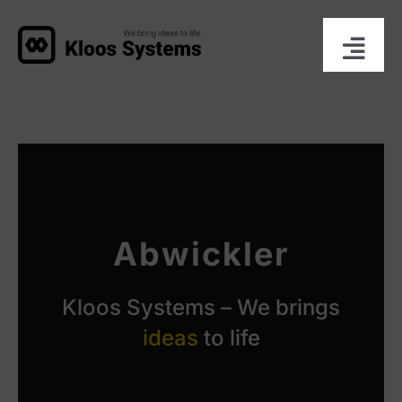
Zum
Inhalt
Togg
springen
Navi
Deutsch
Übersicht
Maschinen
Abwickler
Anlagebau
Kloos Systems – We brings
ideas
to life
Leistungen
Referenzen