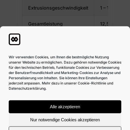
Extrusionsgeschwindigkeit
1 – 10
Gesamtleistung
12,5
Spannung
400 / 50
Elektrik
Siemens, Len
Wir verwenden Cookies, um Ihnen die bestmögliche Nutzung
unserer Website zu ermöglichen. Dazu gehören notwendige Cookies
für den technischen Betrieb, funktionale Cookies zur Verbesserung
Bildschirm
Siemens, 10
der Benutzerfreundlichkeit und Marketing-Cookies zur Analyse und
Personalisierung von Inhalten. Sie können Ihre Einstellungen
jederzeit anpassen. Mehr dazu in unserer Cookie-Richtlinie und
Datenschutzerklärung.
Alle akzeptieren
Nur notwendige Cookies akzeptieren
Qualität – Präzision – Effizienz