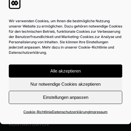
Kunststoffverarbeitung und im
Sondermaschinenbau!
Wir verwenden Cookies, um Ihnen die bestmögliche Nutzung
unserer Website zu ermöglichen. Dazu gehören notwendige Cookies
NAVIGATION
für den technischen Betrieb, funktionale Cookies zur Verbesserung
der Benutzerfreundlichkeit und Marketing-Cookies zur Analyse und
Übersicht
Personalisierung von Inhalten. Sie können Ihre Einstellungen
jederzeit anpassen. Mehr dazu in unserer Cookie-Richtlinie und
Datenschutzerklärung.
Leistungen
Bandierer
Alle akzeptieren
Kontakt
Nur notwendige Cookies akzeptieren
Impressum
Einstellungen anpassen
Datenschutzerklärung
Cookie-Richtlinie
Datenschutzerklärung
Impressum
Cookie-Richtlinie (EU)
KONTAKTDATEN