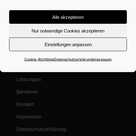
Ihr Partner für innovative Lösungen in der
Alle akzeptieren
Kunststoffverarbeitung und im
Nur notwendige Cookies akzeptieren
Sondermaschinenbau!
Einstellungen anpassen
NAVIGATION
Cookie-Richtlinie
Datenschutzerklärung
Impressum
Übersicht
Leistungen
Bandierer
Kontakt
Impressum
Datenschutzerklärung